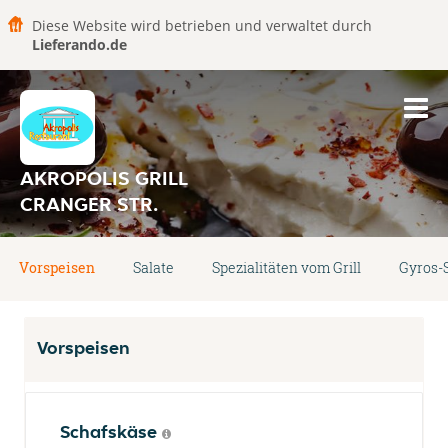
Diese Website wird betrieben und verwaltet durch
Lieferando.de
AKROPOLIS GRILL
CRANGER STR.
Vorspeisen
Salate
Spezialitäten vom Grill
Gyros-S
Vorspeisen
Schafskäse