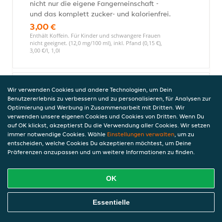
nicht nur die eigene Fangemeinschaft -
und das komplett zucker- und kalorienfrei.
3,00 €
Enthält Koffein. Für Kinder und schwangere Frauen
nicht geeignet. (12,0 mg/100 ml), inkl. Pfand (0,15 €),
3,00 €/l, 1,0l
Wir verwenden Cookies und andere Technologien, um Dein
Wasser 1,0l
Benutzererlebnis zu verbessern und zu personalisieren, für Analysen zur
3,00 €
Optimierung und Werbung in Zusammenarbeit mit Dritten. Wir
inkl. Pfand (0,15 €), 3,00 €/l, 1,0l
verwenden unsere eigenen Cookies und Cookies von Dritten. Wenn Du
auf OK klickst, akzeptierst Du die Verwendung aller Cookies. Wir setzen
immer notwendige Cookies. Wähle
Einstellungen verwalten
, um zu
entscheiden, welche Cookies Du akzeptieren möchtest, um Deine
Präferenzen anzupassen und um weitere Informationen zu finden.
Vita Malz 0,33l
2,90 €
inkl. Pfand (0,08 €), 8,63 €/l, 0,33l
OK
Online Essen Bestellen
Essentielle
Sprite 1,0l (MEHRWEG)